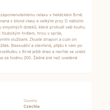
ezapomenutelnému relaxu v hektickém Brně.
riana s blond vlasy a velkými prsy D nabízím
 smyslných doteků, které probudí vaši touhu.
 hlubokým hrdlem, hrou v sprše,
ivními službami. Zkuste strapon a cum on
itek. Bisexuální a otevřená, přijdu k vám po
rostitutku v Brně ještě dnes a nechte se unést
ena za hodinu 200. Žádné jiné než uvedené
Country
Czechia