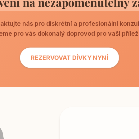
veni na nezapomenutelný z
aktujte nás pro diskrétní a profesionální konzul
eme pro vás dokonalý doprovod pro vaši příleži
REZERVOVAT DÍVKY NYNÍ