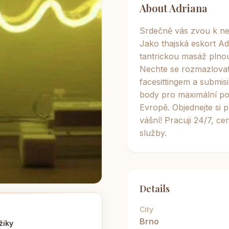
About Adriana
Srdečně vás zvou k n
Jako thajská eskort Ad
tantrickou masáž plnou
Nechte se rozmazlovat
facesittingem a submis
body pro maximální pož
Evropě. Objednejte si p
vášní! Pracuji 24/7, c
služby.
Details
City
Brno
žiky