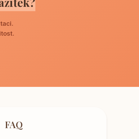
ážitek?
taci.
tost.
FAQ