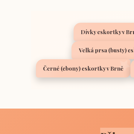
Dívky eskortky v Br
Velká prsa (busty) e
Černé (ebony) eskortky v Brně