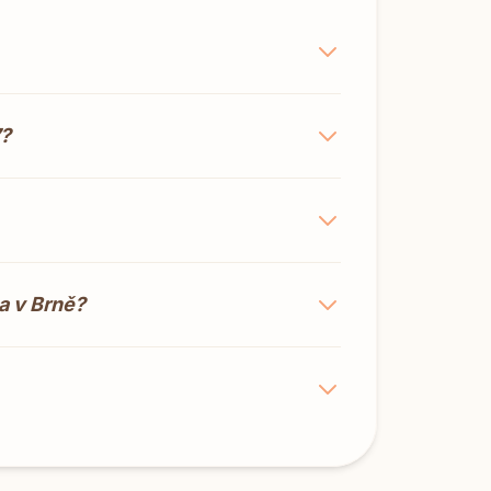
7?
a v Brně?