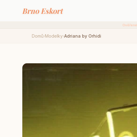
Brno Eskort
Ověřené
Domů
›
Modelky
›
Adriana by Orhidi