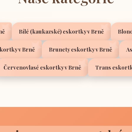
ně
Bílé (kaukazské) eskortky v Brně
Blond
skortky v Brně
Brunety eskortky v Brně
As
Červenovlasé eskortky v Brně
Trans eskortk