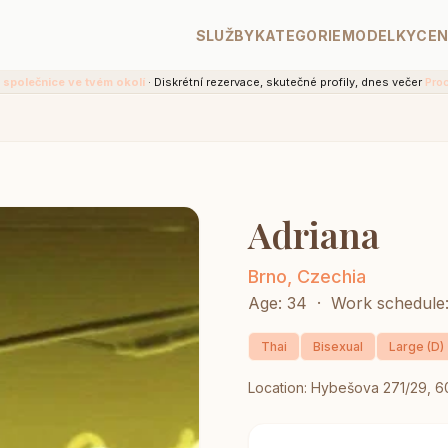
SLUŽBY
KATEGORIE
MODELKY
CE
 společnice ve tvém okolí
· Diskrétní rezervace, skutečné profily, dnes večer
Pro
Adriana
Brno, Czechia
Age: 34 · Work schedule
Thai
Bisexual
Large (D)
Location: Hybešova 271/29, 6