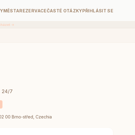
NY
MĚSTA
REZERVACE
ČASTÉ OTÁZKY
PŘIHLÁSIT SE
cházet →
: 24/7
02 00 Brno-střed, Czechia