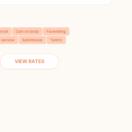
roat
Cum on body
Facesitting
 service
Submissive
Tantric
VIEW RATES