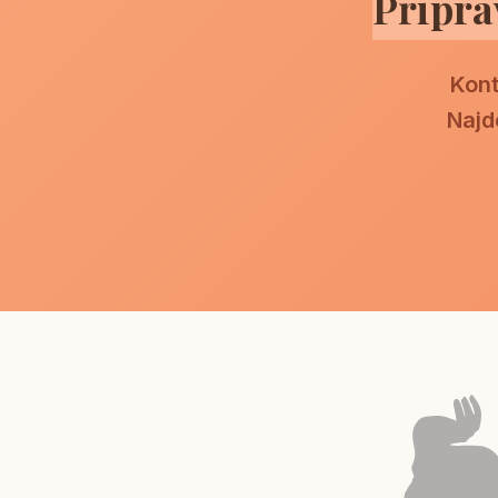
Připra
Kont
Najd