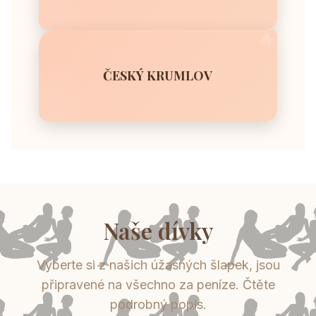
ČESKÝ KRUMLOV
Naše dívky
Vyberte si z našich úžasných šlapek, jsou
připravené na všechno za peníze. Čtěte
podrobný popis.