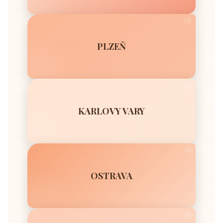
eskor
Br
PLZEŇ
KARLOVY VARY
OSTRAVA