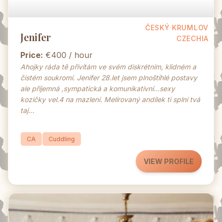
ČESKÝ KRUMLOV
Jenifer
CZECHIA
Price:
€400 / hour
Ahojky ráda tě přivítám ve svém diskrétním, klidném a
čistém soukromí. Jenifer 28.let jsem plnoštíhlé postavy
ale příjemná ,sympatická a komunikativní...sexy
kozičky vel.4 na mazlení. Melírovaný andílek ti splní tvá
taj…
CA
Cuddling
VIEW PROFILE